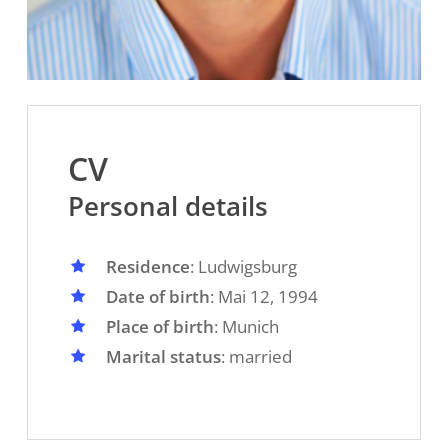
CV
Personal details
Residence
: Ludwigsburg
Date of
birth
: Mai 12, 1994
Place of birth
: Munich
Marital status
: married